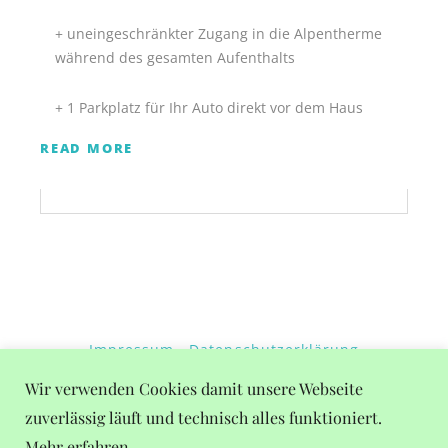
+ uneingeschränkter Zugang in die Alpentherme
während des gesamten Aufenthalts
+ 1 Parkplatz für Ihr Auto direkt vor dem Haus
READ MORE
Impressum
Datenschutzerklärung
Wetter in Gastein
Wir verwenden Cookies damit unsere Webseite
zuverlässig läuft und technisch alles funktioniert.
Mehr erfahren