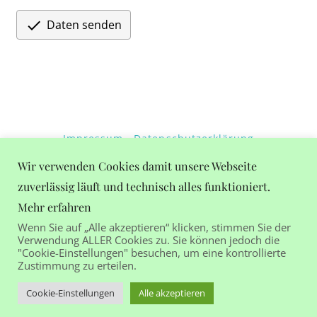

Daten senden
Impressum
Datenschutzerklärung
Wetter in Gastein
Wir verwenden Cookies damit unsere Webseite
zuverlässig läuft und technisch alles funktioniert.
+28°C
Mehr erfahren
Bewölkt
Wenn Sie auf „Alle akzeptieren“ klicken, stimmen Sie der
Verwendung ALLER Cookies zu. Sie können jedoch die
"Cookie-Einstellungen" besuchen, um eine kontrollierte
Zustimmung zu erteilen.
Ferienhaus Birgit | Salzburger Straße 15 | 5630 Bad
Cookie-Einstellungen
Alle akzeptieren
Hofgastein | Austria