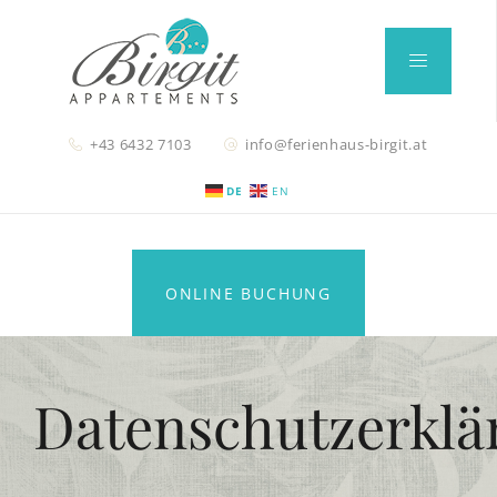
+43 6432 7103
info@ferienhaus-birgit.at
DE
EN
ONLINE BUCHUNG
Datenschutzerklä