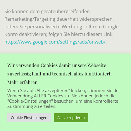
Sie können dem geräteübergreifenden
Remarketing/Targeting dauerhaft widersprechen,
indem Sie personalisierte Werbung in Ihrem Google-
Konto deaktivieren; folgen Sie hierzu diesem Link:
https://www.google.com/settings/ads/onweb/
.
Die Zusammenfassung der erfassten Daten in Ihrem
Google-Konto erfolgt ausschließlich auf Grundlage
Wir verwenden Cookies damit unsere Webseite
Ihrer Einwilligung, die Sie bei Google abgeben oder
zuverlässig läuft und technisch alles funktioniert.
widerrufen können (Art. 6 Abs. 1 lit. a DSGVO). Bei
Mehr erfahren
Datenerfassungsvorgängen, die nicht in Ihrem Google-
Wenn Sie auf „Alle akzeptieren“ klicken, stimmen Sie der
Konto zusammengeführt werden (z.B. weil Sie kein
Verwendung ALLER Cookies zu. Sie können jedoch die
"Cookie-Einstellungen" besuchen, um eine kontrollierte
Google-Konto haben oder der Zusammenführung
Zustimmung zu erteilen.
widersprochen haben) beruht die Erfassung der Daten
auf Art. 6 Abs. 1 lit. f DSGVO. Das berechtigte Interesse
Cookie-Einstellungen
Alle akzeptieren
ergibt sich daraus, dass der Websitebetreiber ein