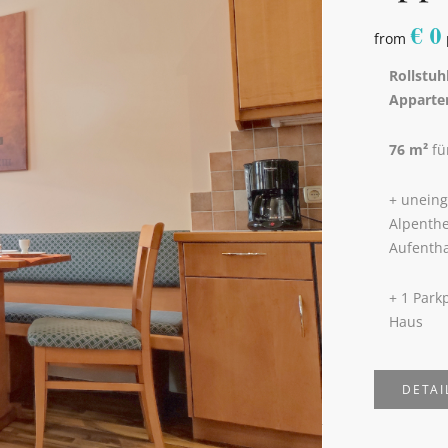
€
0
from
Rollstuh
Apparte
76 m²
fü
+ uneing
Alpenth
Aufentha
+ 1 Park
Haus
DETAI