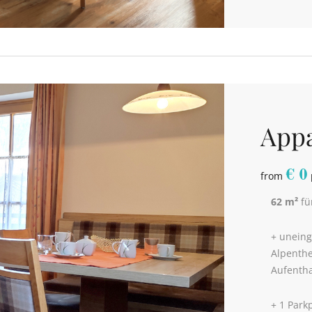
Appa
€
0
from
62 m²
fü
+ uneing
Alpenth
Aufentha
+ 1 Park