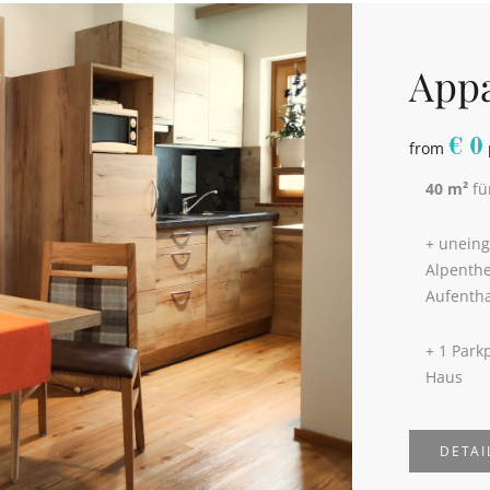
Appa
€
0
from
40 m²
fü
+ uneing
Alpenth
Aufentha
+ 1 Park
Haus
DETAI