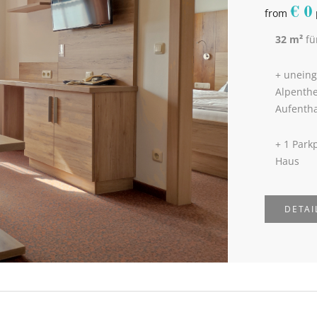
€
0
from
32 m²
fü
+ uneing
Alpenth
Aufentha
+ 1 Park
Haus
DETAI