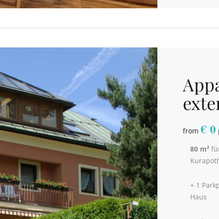
App
exte
€
0
from
80 m²
fü
Kurapot
+ 1 Park
Haus