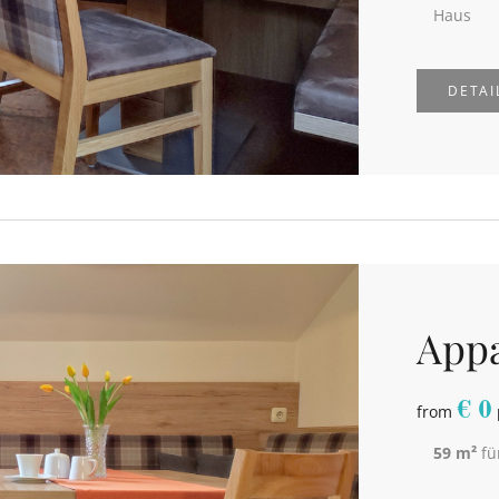
Haus
DETAI
App
€
0
from
59 m²
fü