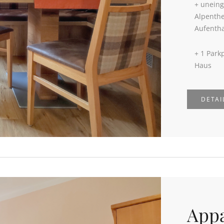
+ uneing
Alpenth
Aufentha
+ 1 Park
Haus
DETAI
Appa