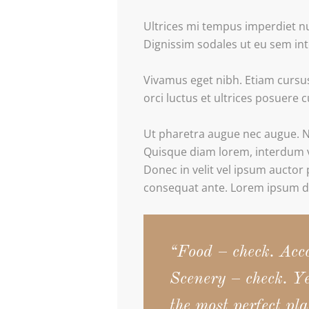
Ultrices mi tempus imperdiet nu
Dignissim sodales ut eu sem inte
Vivamus eget nibh. Etiam cursus 
orci luctus et ultrices posuere c
Ut pharetra augue nec augue. Na
Quisque diam lorem, interdum vi
Donec in velit vel ipsum auctor 
consequat ante. Lorem ipsum do
“Food – check. Acc
Scenery – check. Ye
the most perfect pla