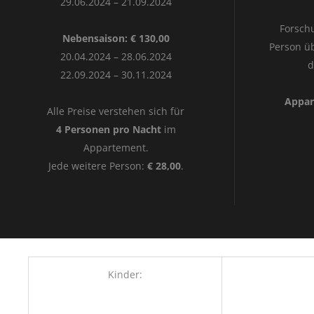
29.06.2024 – 21.09.2024
Forschu
Nebensaison: € 130,00
Person üb
20.04.2024 – 28.06.2024
d
22.09.2024 – 30.11.2024
Appar
Alle Preise verstehen sich für
4 Personen pro Nacht
im
Appartement.
Jede weitere Person:
€ 28,00
.
Kinder: