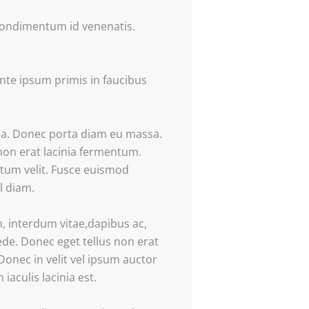
 condimentum id venenatis.
ante ipsum primis in faucibus
lla. Donec porta diam eu massa.
non erat lacinia fermentum.
ntum velit. Fusce euismod
l diam.
 interdum vitae,dapibus ac,
ede. Donec eget tellus non erat
Donec in velit vel ipsum auctor
iaculis lacinia est.