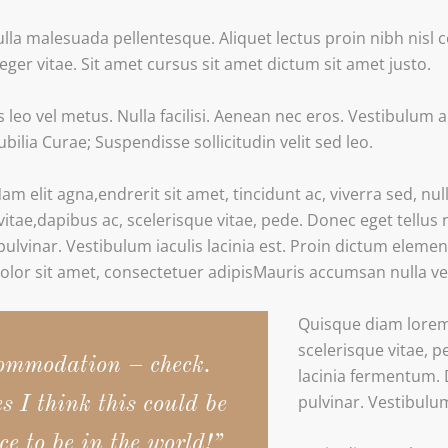
lla malesuada pellentesque. Aliquet lectus proin nibh nisl
ger vitae. Sit amet cursus sit amet dictum sit amet justo.
leo vel metus. Nulla facilisi. Aenean nec eros. Vestibulum 
ubilia Curae; Suspendisse sollicitudin velit sed leo.
m elit agna,endrerit sit amet, tincidunt ac, viverra sed, nu
tae,dapibus ac, scelerisque vitae, pede. Donec eget tellus 
pulvinar. Vestibulum iaculis lacinia est. Proin dictum eleme
lor sit amet, consectetuer adipisMauris accumsan nulla ve
Quisque diam lorem,
scelerisque vitae, p
ommodation – check.
lacinia fermentum. 
pulvinar. Vestibulum 
s I think this could be
ce to be in the world!”