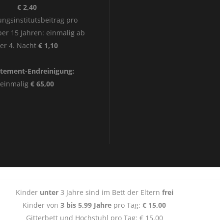
€ 2,40
ngsinstitutsbeitrag pro
er 15 Jahren: einmalig ab
er 4. Nacht
€ 1,10
tement-Endreinigung:
einmalig
€ 65,00
Kinder
unter
3 Jahre sind im Bett der Eltern
frei
Kinder von
3 bis 5,99 Jahre
pro Tag:
€ 15,00
Gitterbett und Hochstuhl pro Tag: € 15,00