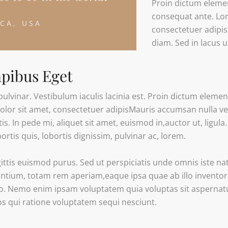
Proin dictum eleme
consequat ante. Lor
CA, USA
consectetuer adipis
diam. Sed in lacus u
apibus Eget
pulvinar. Vestibulum iaculis lacinia est. Proin dictum eleme
lor sit amet, consectetuer adipisMauris accumsan nulla vel
is. In pede mi, aliquet sit amet, euismod in,auctor ut, ligul
ortis quis, lobortis dignissim, pulvinar ac, lorem.
ttis euismod purus. Sed ut perspiciatis unde omnis iste na
ium, totam rem aperiam,eaque ipsa quae ab illo inventore v
bo. Nemo enim ipsam voluptatem quia voluptas sit aspernatur
 qui ratione voluptatem sequi nesciunt.