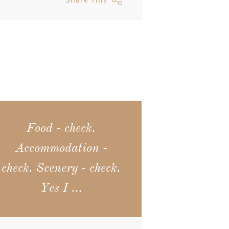
Food - check.
Accommodation -
check. Scenery - check.
Yes I ...