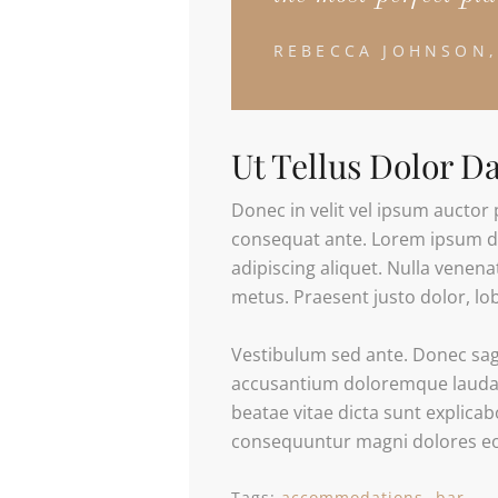
REBECCA JOHNSON,
Ut Tellus Dolor D
Donec in velit vel ipsum auctor 
consequat ante. Lorem ipsum do
adipiscing aliquet. Nulla venenat
metus. Praesent justo dolor, lob
Vestibulum sed ante. Donec sagi
accusantium doloremque laudant
beatae vitae dicta sunt explica
consequuntur magni dolores eos
Tags:
accommodations
bar