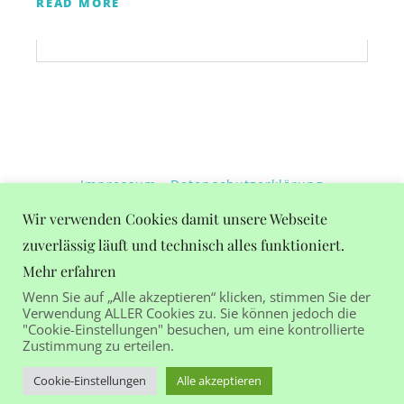
READ MORE
Impressum
Datenschutzerklärung
Wetter in Gastein
Wir verwenden Cookies damit unsere Webseite
zuverlässig läuft und technisch alles funktioniert.
+22°C
Mehr erfahren
Klar
Wenn Sie auf „Alle akzeptieren“ klicken, stimmen Sie der
Verwendung ALLER Cookies zu. Sie können jedoch die
"Cookie-Einstellungen" besuchen, um eine kontrollierte
Zustimmung zu erteilen.
Ferienhaus Birgit | Salzburger Straße 15 | 5630 Bad
Cookie-Einstellungen
Alle akzeptieren
Hofgastein | Austria