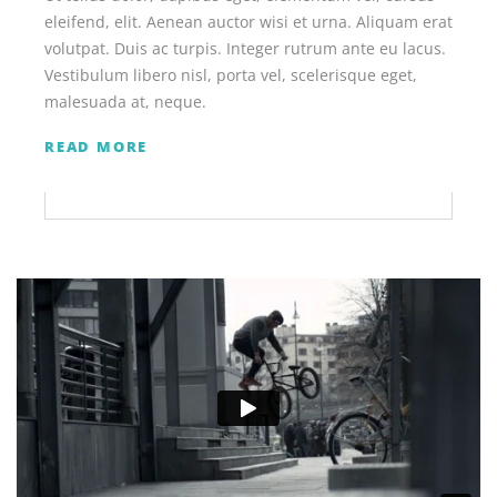
eleifend, elit. Aenean auctor wisi et urna. Aliquam erat
volutpat. Duis ac turpis. Integer rutrum ante eu lacus.
Vestibulum libero nisl, porta vel, scelerisque eget,
malesuada at, neque.
READ MORE