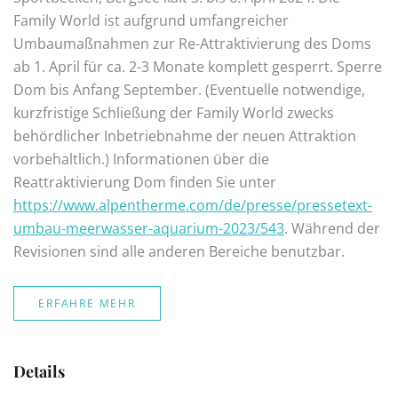
Family World ist aufgrund umfangreicher
Umbaumaßnahmen zur Re-Attraktivierung des Doms
ab 1. April für ca. 2-3 Monate komplett gesperrt. Sperre
Dom bis Anfang September. (Eventuelle notwendige,
kurzfristige Schließung der Family World zwecks
behördlicher Inbetriebnahme der neuen Attraktion
vorbehaltlich.) Informationen über die
Reattraktivierung Dom finden Sie unter
https://www.alpentherme.com/de/presse/pressetext-
umbau-meerwasser-aquarium-2023/543
. Während der
Revisionen sind alle anderen Bereiche benutzbar.
ERFAHRE MEHR
Details