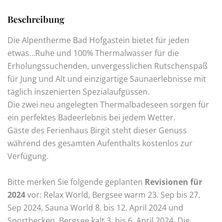
Beschreibung
Die Alpentherme Bad Hofgastein bietet für jeden
etwas…Ruhe und 100% Thermalwasser für die
Erholungssuchenden, unvergesslichen Rutschenspaß
für Jung und Alt und einzigartige Saunaerlebnisse mit
täglich inszenierten Spezialaufgüssen.
Die zwei neu angelegten Thermalbadeseen sorgen für
ein perfektes Badeerlebnis bei jedem Wetter.
Gäste des Ferienhaus Birgit steht dieser Genuss
während des gesamten Aufenthalts kostenlos zur
Verfügung.
Bitte merken Sie folgende geplanten
Revisionen für
2024
vor: Relax World, Bergsee warm 23. Sep bis 27.
Sep 2024, Sauna World 8. bis 12. April 2024 und
Sportbecken, Bergsee kalt 3. bis 6. April 2024. Die