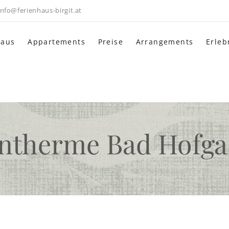
info@ferienhaus-birgit.at
haus
Appartements
Preise
Arrangements
Erleb
ntherme Bad Hofga