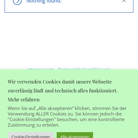
Nothing found.
Close
Impressum
Datenschutzerklärung
Wetter in Gastein
Wir verwenden Cookies damit unsere Webseite
zuverlässig läuft und technisch alles funktioniert.
+20°C
Mehr erfahren
Leichter Regen
Wenn Sie auf „Alle akzeptieren“ klicken, stimmen Sie der
Verwendung ALLER Cookies zu. Sie können jedoch die
"Cookie-Einstellungen" besuchen, um eine kontrollierte
Zustimmung zu erteilen.
Ferienhaus Birgit | Salzburger Straße 15 | 5630 Bad
Cookie-Einstellungen
Alle akzeptieren